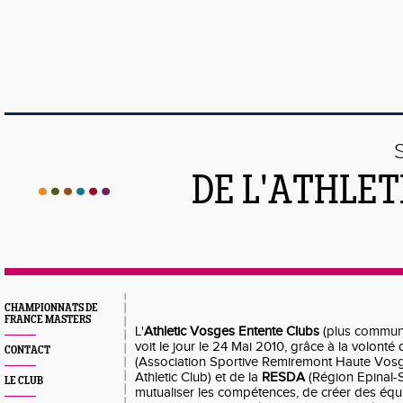
DE L'ATHLE
CHAMPIONNATS DE
FRANCE MASTERS
L'
Athletic Vosges Entente Clubs
(plus commun
voit le jour le 24 Mai 2010, grâce à la volonté 
CONTACT
(Association Sportive Remiremont Haute Vos
Athletic Club) et de la
RESDA
(Région Epinal-S
LE CLUB
mutualiser les compétences, de créer des é