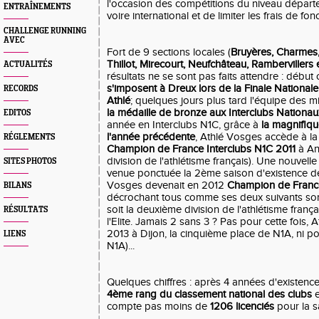
l'occasion des compétitions du niveau départ
ENTRAÎNEMENTS
voire international et de limiter les frais de fo
CHALLENGE RUNNING
AVEC
Fort de 9 sections locales (
Bruyères, Charmes,
Thillot, Mirecourt, Neufchâteau, Rambervillers
ACTUALITÉS
résultats ne se sont pas faits attendre : débu
s'imposent à Dreux lors de la Finale National
RECORDS
Athlé
; quelques jours plus tard l'équipe des 
la médaille de bronze aux Interclubs Nationa
EDITOS
année en Interclubs N1C, grâce à
la magnifiq
l'année précédente
, Athlé Vosges accède à l
RÉGLEMENTS
Champion de France Interclubs N1C 2011
à An
division de l'athlétisme français). Une nouvelle 
SITES PHOTOS
venue ponctuée la 2ème saison d'existence de 
Vosges devenait en 2012
Champion de Franc
BILANS
décrochant tous comme ses deux suivants so
soit la deuxième division de l'athlétisme frança
RÉSULTATS
l'Elite. Jamais 2 sans 3 ? Pas pour cette fois,
2013 à Dijon, la cinquième place de N1A, ni 
LIENS
N1A)...
Quelques chiffres : après 4 années d'existenc
4ème rang du classement national des clubs
e
compte pas moins de
1206 licenciés
pour la s