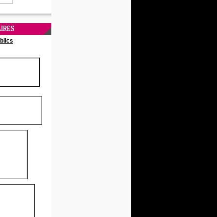
IRES
blics