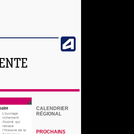
TENTE
CALENDRIER
naire
L'ouvrage
RÉGIONAL
richement
illustré, qui
retrace
l’Histoire de la
PROCHAINS