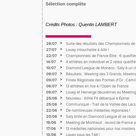
Sélection complète
Crédits Photos : Quentin LAMBERT
>
29/07
Suite des résultats des Championnats de 
>
27/07
Louey intouchable à Albi !
>
22/07
Championnats de France Élite : 6 qualifié
>
14/07
4 athlètes en individuel et 2 relais quali
France Avenir
>
10/07
Diamond League de Monaco : Saly à un c
meneur d'allure pour un record du monde 
>
09/07
Résultats : Meeting des 3 Grands, Meetin
>
09/07
Finale Régionale des Pointes d'Or : Camil
>
06/07
13 athlètes en lice à l'Open de France
>
05/07
Louey et Herverge deuxièmes au Meeting
>
25/06
Nouveau : Athlé Fit débarque à Épinal
>
25/06
Communiqué - Trail de la Vallée des Lacs
>
22/06
De nombreuses médailles régionales !
>
20/06
Saly brille en Diamond League et se rapp
Herverge à toute vitesse à Montgeron
>
18/06
Meeting de Montreuil : record de France 
s'impose
>
17/06
13 médailles nationales pour nos masters 
>
13/06
Louey sous les 1'44 !