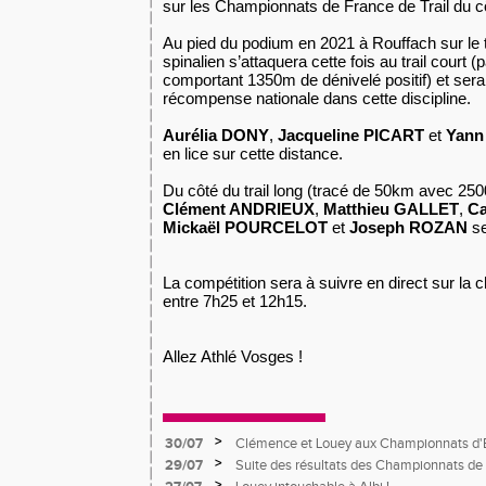
sur les Championnats de France de Trail du 
Au pied du podium en 2021 à Rouffach sur le tra
spinalien s’attaquera cette fois au trail court
comportant 1350m de dénivelé positif) et ser
récompense nationale dans cette discipline.
Aurélia DONY
,
Jacqueline PICART
et
Yan
en lice sur cette distance.
Du côté du trail long (tracé de 50km avec 2500
Clément ANDRIEUX
,
Matthieu GALLET
,
C
Mickaël POURCELOT
et
Joseph ROZAN
se
La compétition sera à suivre en direct sur la
entre 7h25 et 12h15.
Allez Athlé Vosges !
>
30/07
Clémence et Louey aux Championnats d'
>
29/07
Suite des résultats des Championnats de 
>