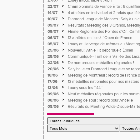
27/07
Louey intouchable à Albi !
>
22/07
Championnats de France Élite : 6 qualifié
>
14/07
4 athlètes en individuel et 2 relais quali
France Avenir
>
10/07
Diamond League de Monaco : Saly à un c
meneur d'allure pour un record du monde 
>
09/07
Résultats : Meeting des 3 Grands, Meetin
>
09/07
Finale Régionale des Pointes d'Or : Camil
>
06/07
13 athlètes en lice à l'Open de France
>
05/07
Louey et Herverge deuxièmes au Meeting
>
25/06
Nouveau : Athlé Fit débarque à Épinal
>
25/06
Communiqué - Trail de la Vallée des Lacs
>
22/06
De nombreuses médailles régionales !
>
20/06
Saly brille en Diamond League et se rapp
Herverge à toute vitesse à Montgeron
>
18/06
Meeting de Montreuil : record de France 
s'impose
>
17/06
13 médailles nationales pour nos masters 
>
13/06
Louey sous les 1'44 !
>
09/06
Neuf médailles régionales pour les mini
>
08/06
Meeting de Toul : record pour Anaëlle
>
08/06
Résultats du Meeting Poids-Disque-Mart