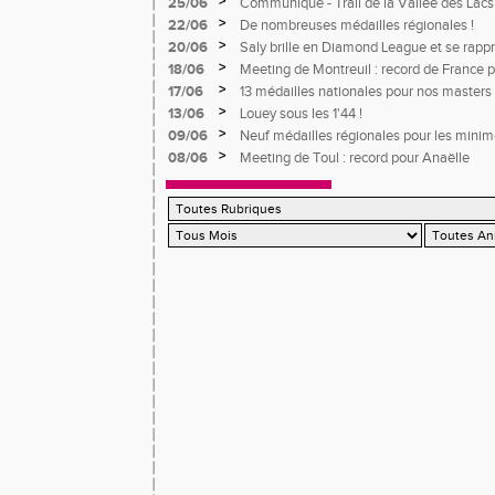
>
25/06
Communiqué - Trail de la Vallée des Lacs
>
22/06
De nombreuses médailles régionales !
>
20/06
Saly brille en Diamond League et se rapp
Herverge à toute vitesse à Montgeron
>
18/06
Meeting de Montreuil : record de France 
s'impose
>
17/06
13 médailles nationales pour nos masters 
>
13/06
Louey sous les 1'44 !
>
09/06
Neuf médailles régionales pour les mini
>
08/06
Meeting de Toul : record pour Anaëlle