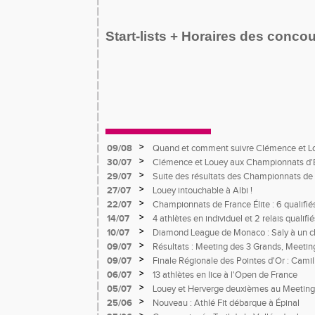
Start-lists + Horaires des conco
>
09/08
Quand et comment suivre Clémence et L
d'Europe
>
30/07
Clémence et Louey aux Championnats d'
>
29/07
Suite des résultats des Championnats de 
>
27/07
Louey intouchable à Albi !
>
22/07
Championnats de France Élite : 6 qualifié
>
14/07
4 athlètes en individuel et 2 relais quali
France Avenir
>
10/07
Diamond League de Monaco : Saly à un c
meneur d'allure pour un record du monde 
>
09/07
Résultats : Meeting des 3 Grands, Meetin
>
09/07
Finale Régionale des Pointes d'Or : Camil
>
06/07
13 athlètes en lice à l'Open de France
>
05/07
Louey et Herverge deuxièmes au Meeting
>
25/06
Nouveau : Athlé Fit débarque à Épinal