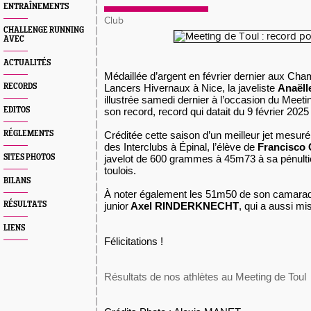
ENTRAÎNEMENTS
Club
CHALLENGE RUNNING
AVEC
ACTUALITÉS
Médaillée d’argent en février dernier aux Ch
RECORDS
Lancers Hivernaux à Nice, la javeliste
Anaël
illustrée samedi dernier à l’occasion du Meeti
EDITOS
son record, record qui datait du 9 février 202
RÉGLEMENTS
Créditée cette saison d’un meilleur jet mesuré
des Interclubs à Épinal, l’élève de
Francisc
SITES PHOTOS
javelot de 600 grammes à 45m73 à sa pénultiè
toulois.
BILANS
À noter également les 51m50 de son camarade
RÉSULTATS
junior
Axel RINDERKNECHT
, qui a aussi mi
LIENS
Félicitations !
Résultats de nos athlètes au Meeting de Toul