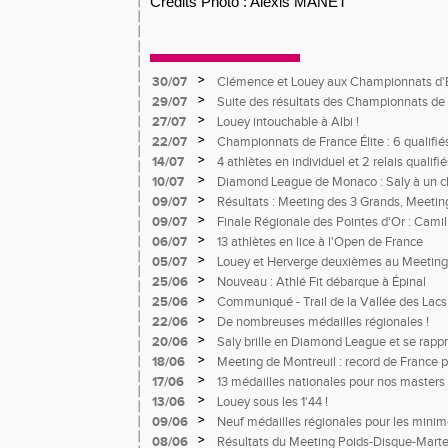
Crédits Photo : Alexis MANET
>
30/07
Clémence et Louey aux Championnats d'
>
29/07
Suite des résultats des Championnats de 
>
27/07
Louey intouchable à Albi !
>
22/07
Championnats de France Élite : 6 qualifié
>
14/07
4 athlètes en individuel et 2 relais quali
France Avenir
>
10/07
Diamond League de Monaco : Saly à un c
meneur d'allure pour un record du monde 
>
09/07
Résultats : Meeting des 3 Grands, Meetin
>
09/07
Finale Régionale des Pointes d'Or : Camil
>
06/07
13 athlètes en lice à l'Open de France
>
05/07
Louey et Herverge deuxièmes au Meeting
>
25/06
Nouveau : Athlé Fit débarque à Épinal
>
25/06
Communiqué - Trail de la Vallée des Lacs
>
22/06
De nombreuses médailles régionales !
>
20/06
Saly brille en Diamond League et se rapp
Herverge à toute vitesse à Montgeron
>
18/06
Meeting de Montreuil : record de France 
s'impose
>
17/06
13 médailles nationales pour nos masters 
>
13/06
Louey sous les 1'44 !
>
09/06
Neuf médailles régionales pour les mini
>
08/06
Résultats du Meeting Poids-Disque-Mart