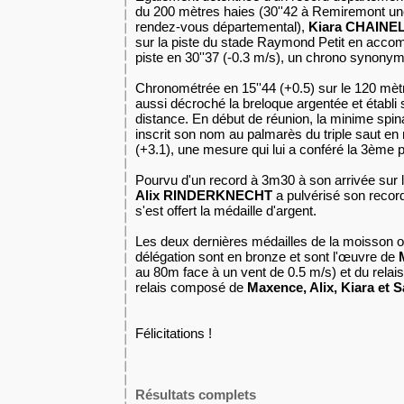
du 200 mètres haies (30''42 à Remiremont une
rendez-vous départemental),
Kiara CHAINE
sur la piste du stade Raymond Petit en accom
piste en 30''37 (-0.3 m/s), un chrono synonym
Chronométrée en 15''44 (+0.5) sur le 120 mèt
aussi décroché la breloque argentée et établi 
distance. En début de réunion, la minime spi
inscrit son nom au palmarès du triple saut e
(+3.1), une mesure qui lui a conféré la 3ème 
Pourvu d'un record à 3m30 à son arrivée sur 
Alix RINDERKNECHT
a pulvérisé son recor
s'est offert la médaille d'argent.
Les deux dernières médailles de la moisson o
délégation sont en bronze et sont l'œuvre de
au 80m face à un vent de 0.5 m/s) et du relai
relais composé de
Maxence, Alix, Kiara et 
Félicitations !
Résultats complets