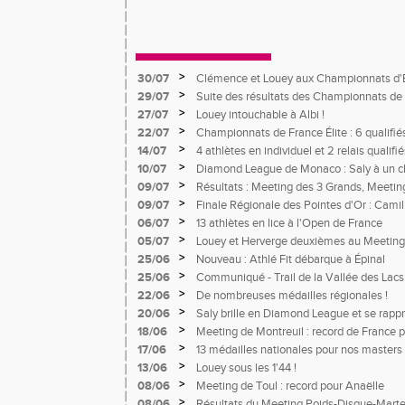
>
30/07
Clémence et Louey aux Championnats d'
>
29/07
Suite des résultats des Championnats de 
>
27/07
Louey intouchable à Albi !
>
22/07
Championnats de France Élite : 6 qualifié
>
14/07
4 athlètes en individuel et 2 relais quali
France Avenir
>
10/07
Diamond League de Monaco : Saly à un c
meneur d'allure pour un record du monde 
>
09/07
Résultats : Meeting des 3 Grands, Meetin
>
09/07
Finale Régionale des Pointes d'Or : Camil
>
06/07
13 athlètes en lice à l'Open de France
>
05/07
Louey et Herverge deuxièmes au Meeting
>
25/06
Nouveau : Athlé Fit débarque à Épinal
>
25/06
Communiqué - Trail de la Vallée des Lacs
>
22/06
De nombreuses médailles régionales !
>
20/06
Saly brille en Diamond League et se rapp
Herverge à toute vitesse à Montgeron
>
18/06
Meeting de Montreuil : record de France 
s'impose
>
17/06
13 médailles nationales pour nos masters 
>
13/06
Louey sous les 1'44 !
>
08/06
Meeting de Toul : record pour Anaëlle
>
08/06
Résultats du Meeting Poids-Disque-Mart