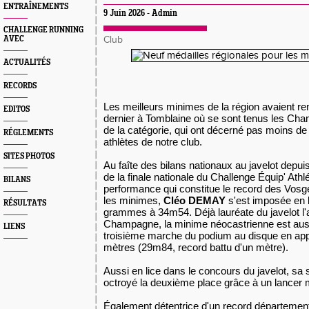
ENTRAÎNEMENTS
9 Juin 2026 - Admin
CHALLENGE RUNNING
AVEC
Club
ACTUALITÉS
RECORDS
Les meilleurs minimes de la région avaient 
EDITOS
dernier à Tomblaine où se sont tenus les Ch
de la catégorie, qui ont décerné pas moins de
RÉGLEMENTS
athlètes de notre club.
SITES PHOTOS
Au faîte des bilans nationaux au javelot depu
de la finale nationale du Challenge Équip' Ath
BILANS
performance qui constitue le record des Vosge
les minimes,
Cléo DEMAY
s'est imposée en b
RÉSULTATS
grammes à 34m54. Déjà lauréate du javelot l'
Champagne, la minime néocastrienne est aus
LIENS
troisième marche du podium au disque en appr
mètres (29m84, record battu d'un mètre).
Aussi en lice dans le concours du javelot, sa
octroyé la deuxième place grâce à un lanc
Également détentrice d'un record départementa