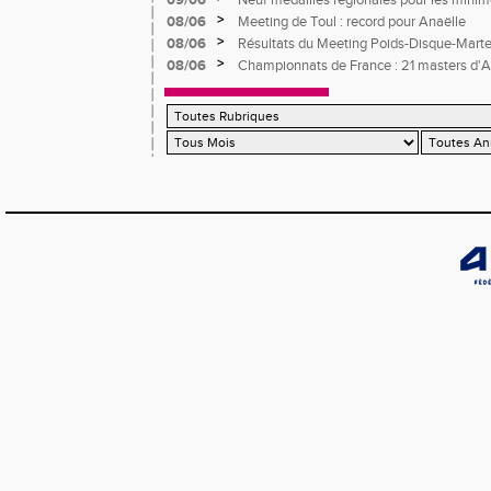
09/06
Neuf médailles régionales pour les mini
>
08/06
Meeting de Toul : record pour Anaëlle
>
08/06
Résultats du Meeting Poids-Disque-Mart
>
08/06
Championnats de France : 21 masters d'At