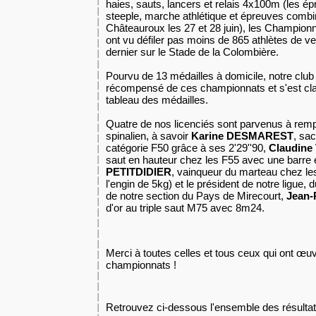
haies, sauts, lancers et relais 4x100m (les é
steeple, marche athlétique et épreuves combi
Châteauroux les 27 et 28 juin), les Champio
ont vu défiler pas moins de 865 athlètes de 
dernier sur le Stade de la Colombière.
Pourvu de 13 médailles à domicile, notre club e
récompensé de ces championnats et s'est cl
tableau des médailles.
Quatre de nos licenciés sont parvenus à rempor
spinalien, à savoir
Karine DESMAREST
, sa
catégorie F50 grâce à ses 2'29''90,
Claudin
saut en hauteur chez les F55 avec une barre
PETITDIDIER
, vainqueur du marteau chez l
l'engin de 5kg) et le président de notre ligue,
de notre section du Pays de Mirecourt,
Jean-
d'or au triple saut M75 avec 8m24.
Merci à toutes celles et tous ceux qui ont œuv
championnats !
Retrouvez ci-dessous l'ensemble des résulta