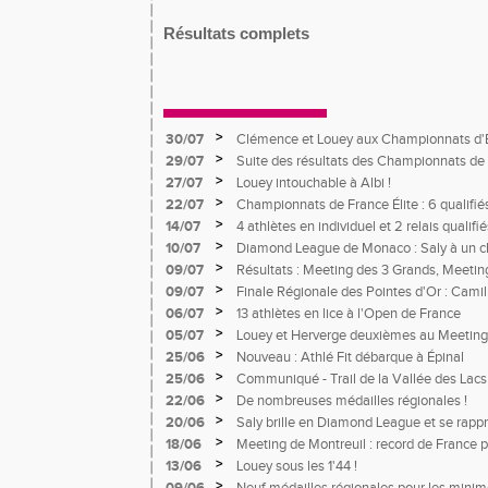
Résultats complets
>
30/07
Clémence et Louey aux Championnats d'
>
29/07
Suite des résultats des Championnats de 
>
27/07
Louey intouchable à Albi !
>
22/07
Championnats de France Élite : 6 qualifié
>
14/07
4 athlètes en individuel et 2 relais quali
France Avenir
>
10/07
Diamond League de Monaco : Saly à un c
meneur d'allure pour un record du monde 
>
09/07
Résultats : Meeting des 3 Grands, Meetin
>
09/07
Finale Régionale des Pointes d'Or : Camil
>
06/07
13 athlètes en lice à l'Open de France
>
05/07
Louey et Herverge deuxièmes au Meeting
>
25/06
Nouveau : Athlé Fit débarque à Épinal
>
25/06
Communiqué - Trail de la Vallée des Lacs
>
22/06
De nombreuses médailles régionales !
>
20/06
Saly brille en Diamond League et se rapp
Herverge à toute vitesse à Montgeron
>
18/06
Meeting de Montreuil : record de France 
s'impose
>
13/06
Louey sous les 1'44 !
>